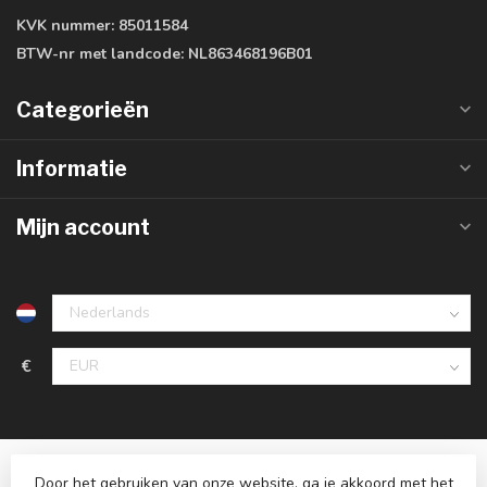
KVK nummer:
85011584
BTW-nr met landcode:
NL863468196B01
Categorieën
Informatie
Mijn account
€
Door het gebruiken van onze website, ga je akkoord met het