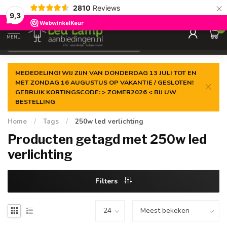
×
2810
Reviews
Gegarandeerde de
laagste prijs
9,3
0
MENU
€
Incl. 21% btw
MEDEDELING! WIJ ZIJN VAN DONDERDAG 13 JULI TOT EN
MET ZONDAG 16 AUGUSTUS OP VAKANTIE / GESLOTEN!
GEBRUIK KORTINGSCODE: > ZOMER2026 < BIJ UW
BESTELLING
Home
/
Tags
/
250w led verlichting
Producten getagd met 250w led
verlichting
Filters