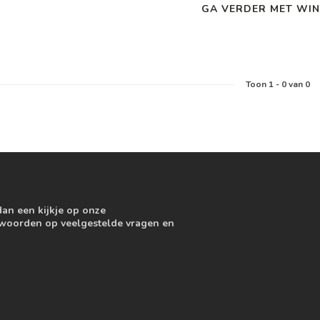
GA VERDER MET WIN
Toon
1
-
0
van 0
dan een kijkje op onze
ntwoorden op veelgestelde vragen en