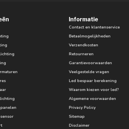
eën
Informatie
Contact en klantenservice
hting
Betaalmogelijkheden
ting
Verzendkosten
lichting
Retourneren
ting
Garantievoorwaarden
armaturen
Veelgestelde vragen
res
Led bespaar berekening
aar
Waarom kiezen voor led?
lichting
Algemene voorwaarden
edpanelen
Privacy Policy
 sensor
Sitemap
rt
Disclaimer