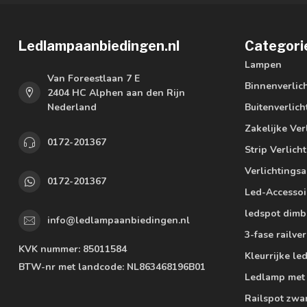
Ledlampaanbiedingen.nl
Categori
Lampen
Van Foreestlaan 7 E
Binnenverlic
2404 HC Alphen aan den Rijn
Nederland
Buitenverlich
Zakelijke Ver
0172-201367
Strip Verlich
Verlichtings
0172-201367
Led-Accessoi
ledspot dimb
info@ledlampaanbiedingen.nl
3-fase railver
KVK nummer:
85011584
Kleurrijke l
BTW-nr met landcode:
NL863468196B01
Ledlamp met
Railspot zwa