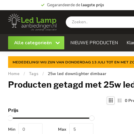
Gegarandeerde de
laagste prijs
Alle categorieën
NIEUWE PRODUCTEN
Kla
MEDEDELING! WIJ ZIJN VAN DONDERDAG 13 JULI TOT EN MET 
Home
/
Tags
/
25w led downlighter dimbaar
Producten getagd met 25w led
0
Pr
Prijs
Min
Max