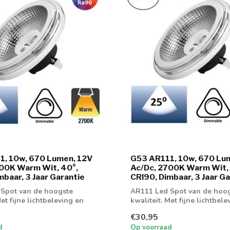
1, 10w, 670 Lumen, 12V
G53 AR111, 10w, 670 Lu
00K Warm Wit, 40°,
Ac/Dc, 2700K Warm Wit, 
mbaar, 3 Jaar Garantie
CRI90, Dimbaar, 3 Jaar G
Spot van de hoogste
AR111 Led Spot van de hoo
Met fijne lichtbeleving en
kwaliteit. Met fijne lichtbele
g...
goede dimeig...
€30,95
d
Op voorraad