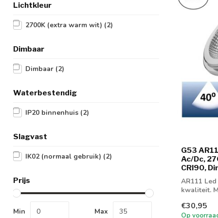
Lichtkleur
2700K (extra warm wit)
(2)
Dimbaar
Dimbaar
(2)
Waterbestendig
IP20 binnenhuis
(2)
Slagvast
G53 AR11
IK02 (normaal gebruik)
(2)
Ac/Dc, 27
CRI90, Di
Prijs
AR111 Led 
kwaliteit. 
goede dimei
€30,95
Min
Max
Op voorraa