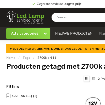
Gegarandeerde de
laagste prijs
Alle categorieën
NIEUWE PRODUCTEN
Kla
MEDEDELING! WIJ ZIJN VAN DONDERDAG 13 JULI TOT EN MET 
Home
/
Tags
/
2700k ar111
Producten getagd met 2700k 
2
Pr
Fitting
G53 (AR111)
(2)