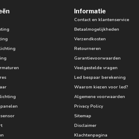
eën
Informatie
Contact en klantenservice
hting
Betaalmogelijkheden
ting
Verzendkosten
lichting
Retourneren
ting
Garantievoorwaarden
armaturen
Veelgestelde vragen
res
Led bespaar berekening
aar
Waarom kiezen voor led?
lichting
Algemene voorwaarden
edpanelen
Privacy Policy
 sensor
Sitemap
rt
Disclaimer
en
Klachtenpagina