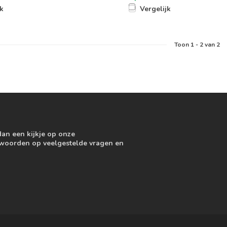
jk
Vergelijk
Toon
1
-
2
van 2
dan een kijkje op onze
ntwoorden op veelgestelde vragen en