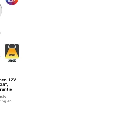
men, 12V
25°,
arantie
gste
ving en