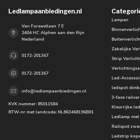
Ledlampaanbiedingen.nl
Categori
Lampen
Van Foreestlaan 7 E
Binnenverlic
2404 HC Alphen aan den Rijn
Nederland
Buitenverlich
Zakelijke Ver
0172-201367
Strip Verlich
Verlichtings
0172-201367
Led-Accessoi
ledspot dimb
info@ledlampaanbiedingen.nl
3-fase railver
KVK nummer:
85011584
Kleurrijke l
BTW-nr met landcode:
NL863468196B01
Ledlamp met
Railspot zwa
Ledstrip kop