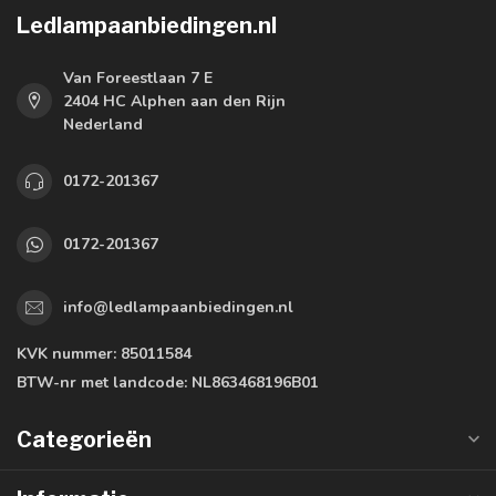
Ledlampaanbiedingen.nl
Van Foreestlaan 7 E
2404 HC Alphen aan den Rijn
Nederland
0172-201367
0172-201367
info@ledlampaanbiedingen.nl
KVK nummer:
85011584
BTW-nr met landcode:
NL863468196B01
Categorieën