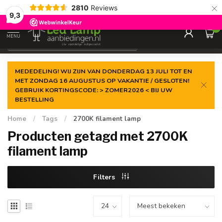
×
2810
Reviews
Gegarandeerde de
laagste prijs
9,3
0
MENU
€
Incl. 21% btw
MEDEDELING! WIJ ZIJN VAN DONDERDAG 13 JULI TOT EN
MET ZONDAG 16 AUGUSTUS OP VAKANTIE / GESLOTEN!
GEBRUIK KORTINGSCODE: > ZOMER2026 < BIJ UW
BESTELLING
Home
/
Tags
/
2700K filament lamp
Producten getagd met 2700K
filament lamp
Filters