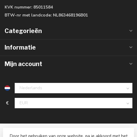
KVK nummer:
85011584
BTW-nr met landcode:
NL863468196B01
Categorieën
Informatie
Mijn account
€
Door het gebruiken van onze website, ga je akkoord met het