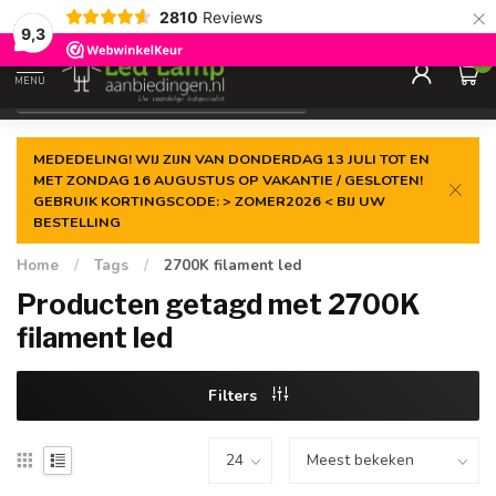
×
2810
Reviews
Gegarandeerde de
laagste prijs
9,3
0
MENU
€
Incl. 21% btw
MEDEDELING! WIJ ZIJN VAN DONDERDAG 13 JULI TOT EN
MET ZONDAG 16 AUGUSTUS OP VAKANTIE / GESLOTEN!
GEBRUIK KORTINGSCODE: > ZOMER2026 < BIJ UW
BESTELLING
Home
/
Tags
/
2700K filament led
Producten getagd met 2700K
filament led
Filters