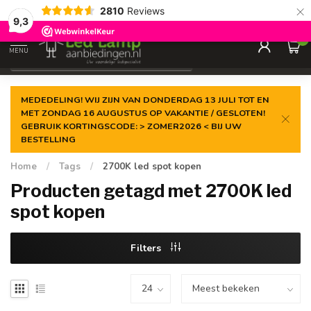
×
2810
Reviews
Gegarandeerde de
laagste prijs
9,3
0
MENU
€
Incl. 21% btw
MEDEDELING! WIJ ZIJN VAN DONDERDAG 13 JULI TOT EN
MET ZONDAG 16 AUGUSTUS OP VAKANTIE / GESLOTEN!
GEBRUIK KORTINGSCODE: > ZOMER2026 < BIJ UW
BESTELLING
Home
/
Tags
/
2700K led spot kopen
Producten getagd met 2700K led
spot kopen
Filters