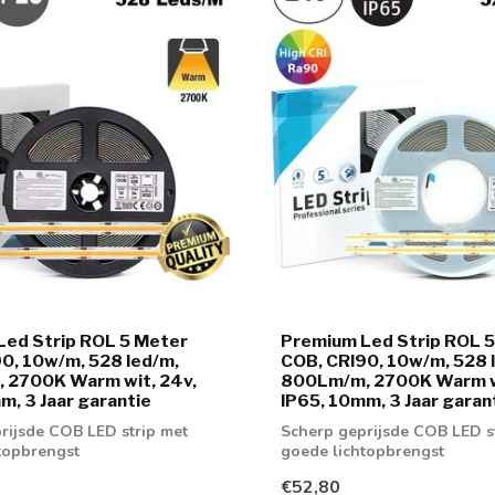
Led Strip ROL 5 Meter
Premium Led Strip ROL 
0, 10w/m, 528 led/m,
COB, CRI90, 10w/m, 528 
 2700K Warm wit, 24v,
800Lm/m, 2700K Warm wi
m, 3 Jaar garantie
IP65, 10mm, 3 Jaar garan
rijsde COB LED strip met
Scherp geprijsde COB LED s
topbrengst
goede lichtopbrengst
€52,80