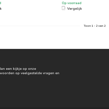
d
Op voorraad
jk
Vergelijk
Toon
1
-
2
van 2
dan een kijkje op onze
ntwoorden op veelgestelde vragen en