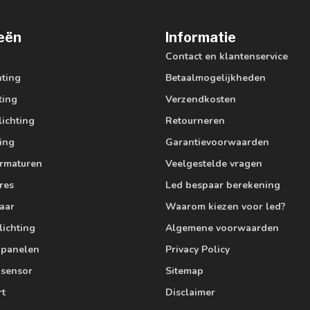
eën
Informatie
Contact en klantenservice
hting
Betaalmogelijkheden
ting
Verzendkosten
lichting
Retourneren
ting
Garantievoorwaarden
armaturen
Veelgestelde vragen
res
Led bespaar berekening
aar
Waarom kiezen voor led?
lichting
Algemene voorwaarden
edpanelen
Privacy Policy
 sensor
Sitemap
rt
Disclaimer