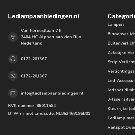
Ledlampaanbiedingen.nl
Categori
Lampen
Van Foreestlaan 7 E
Binnenverlic
2404 HC Alphen aan den Rijn
Nederland
Buitenverlich
Zakelijke Ver
0172-201367
Strip Verlich
Verlichtings
0172-201367
Led-Accessoi
ledspot dimb
info@ledlampaanbiedingen.nl
3-fase railver
KVK nummer:
85011584
Kleurrijke l
BTW-nr met landcode:
NL863468196B01
Ledlamp met
Railspot zwa