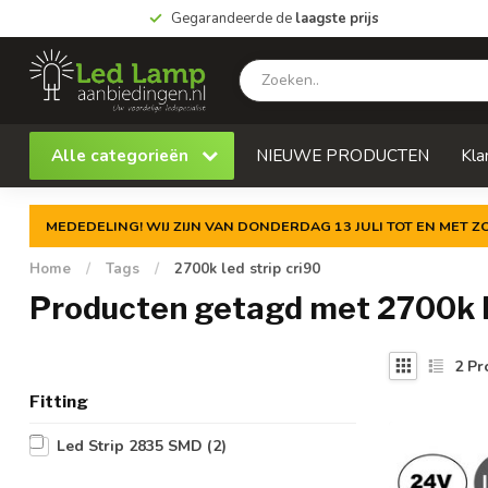
Gegarandeerde de
laagste prijs
Alle categorieën
NIEUWE PRODUCTEN
Kla
MEDEDELING! WIJ ZIJN VAN DONDERDAG 13 JULI TOT EN MET 
Home
/
Tags
/
2700k led strip cri90
Producten getagd met 2700k le
2
Pr
Fitting
Led Strip 2835 SMD
(2)