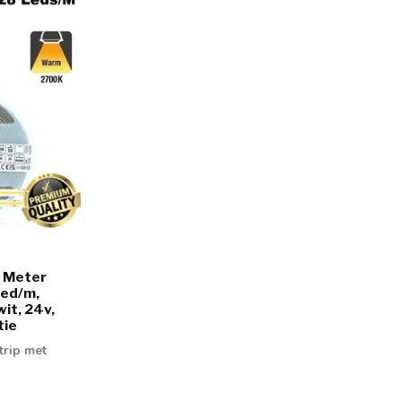
5 Meter
led/m,
t, 24v,
tie
trip met