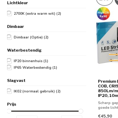
Lichtkleur
2700K (extra warm wit)
(2)
Dimbaar
Dimbaar (Optie)
(2)
Waterbestendig
IP20 binnenhuis
(1)
IP65 Waterbestendig
(1)
Slagvast
Premium 
COB, CRI9
850Lm/m,
IK02 (normaal gebruik)
(2)
IP20, 10m
Scherp gep
Prijs
goede lich
€45,90