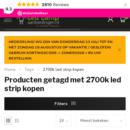
×
2810
Reviews
Gegarandeerde de
laagste prijs
9,3
0
MENU
€
Incl. 21% btw
MEDEDELING! WIJ ZIJN VAN DONDERDAG 13 JULI TOT EN
MET ZONDAG 16 AUGUSTUS OP VAKANTIE / GESLOTEN!
GEBRUIK KORTINGSCODE: > ZOMER2026 < BIJ UW
BESTELLING
Home
/
Tags
/
2700k led strip kopen
Producten getagd met 2700k led
strip kopen
Filters