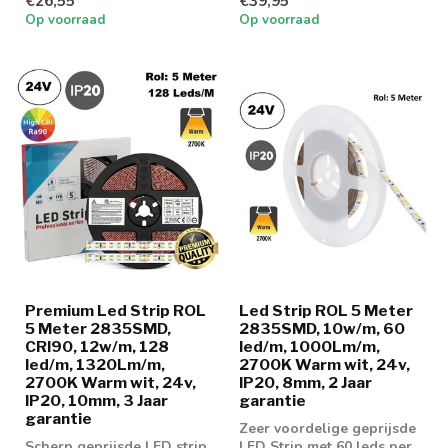
€26,55
€39,95
Op voorraad
Op voorraad
Premium Led Strip ROL
Led Strip ROL 5 Meter
5 Meter 2835SMD,
2835SMD, 10w/m, 60
CRI90, 12w/m, 128
led/m, 1000Lm/m,
led/m, 1320Lm/m,
2700K Warm wit, 24v,
2700K Warm wit, 24v,
IP20, 8mm, 2 Jaar
IP20, 10mm, 3 Jaar
garantie
garantie
Zeer voordelige geprijsde
Scherp geprijsde LED strip
LED Strip met 60 leds per