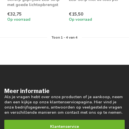
met goede lichtopbrengst
meter en 1000 lumen aan
lich...
€32,75
€15,50
Op voorraad
Op voorraad
Toon
1
-
4
van 4
Meer informatie
Als je vragen hebt over onze producten of je aankoop, neem
dan een kijkje op onze klantenservicepagina. Hier vind je
onze bedrijfsgegevens, antwoorden op veelgestelde vragen
en verschillende manieren om contact met ons op te nemen.
Klantenservice