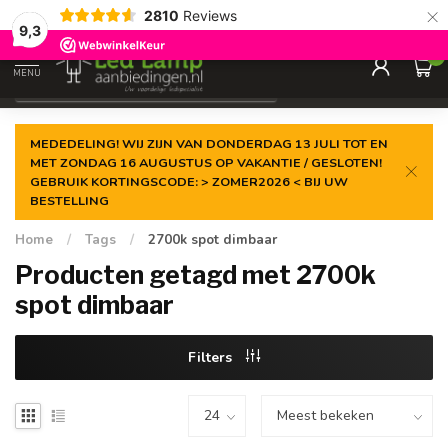
×
2810
Reviews
Gegarandeerde de
laagste prijs
9,3
0
MENU
€
Incl. 21% btw
MEDEDELING! WIJ ZIJN VAN DONDERDAG 13 JULI TOT EN
MET ZONDAG 16 AUGUSTUS OP VAKANTIE / GESLOTEN!
GEBRUIK KORTINGSCODE: > ZOMER2026 < BIJ UW
BESTELLING
Home
/
Tags
/
2700k spot dimbaar
Producten getagd met 2700k
spot dimbaar
Filters