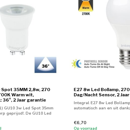
 Spot 35MM 2,8w, 270
E27 8w Led Bollamp, 270
700K Warm wit,
Dag/Nacht Sensor, 2 Jaar
 36°, 2 Jaar garantie
Integral E27 8w Led Bollam
1) GU10 3w Led Spot 35mm
automatisch aan en uit dankz
erp geprijsd!. De GU10 Led
dag/nacht sen...
€6,70
d
Op voorraad