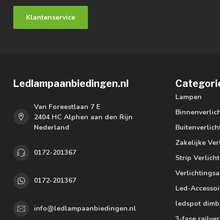
Klantenservice
Ledlampaanbiedingen.nl
Categori
Lampen
Van Foreestlaan 7 E
Binnenverlic
2404 HC Alphen aan den Rijn
Nederland
Buitenverlich
Zakelijke Ver
0172-201367
Strip Verlich
Verlichtings
0172-201367
Led-Accessoi
ledspot dimb
info@ledlampaanbiedingen.nl
3-fase railver