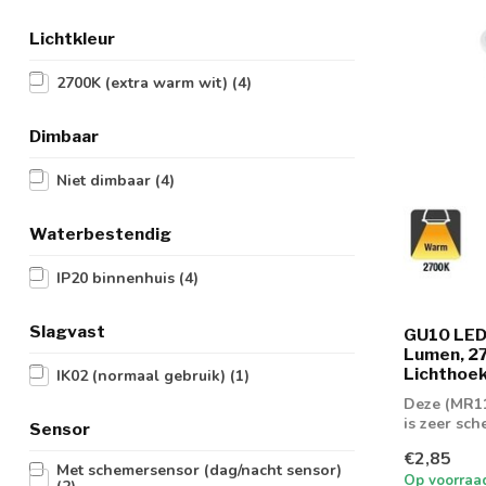
Lichtkleur
2700K (extra warm wit)
(4)
Dimbaar
Niet dimbaar
(4)
Waterbestendig
IP20 binnenhuis
(4)
Slagvast
GU10 LED
Lumen, 2
Lichthoek:
IK02 (normaal gebruik)
(1)
Deze (MR1
is zeer sch
Sensor
Spot gee...
€2,85
Met schemersensor (dag/nacht sensor)
Op voorraa