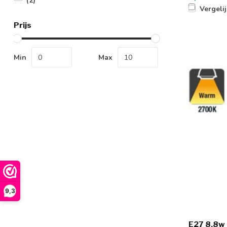
(2)
Vergeli
Prijs
Min
Max
9,3
E27 8,8w 