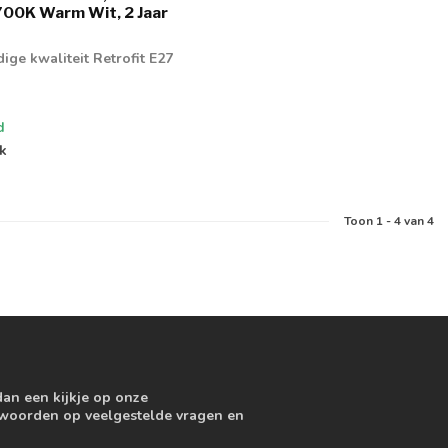
00K Warm Wit, 2 Jaar
ge kwaliteit Retrofit E27
d
jk
Toon
1
-
4
van 4
dan een kijkje op onze
ntwoorden op veelgestelde vragen en