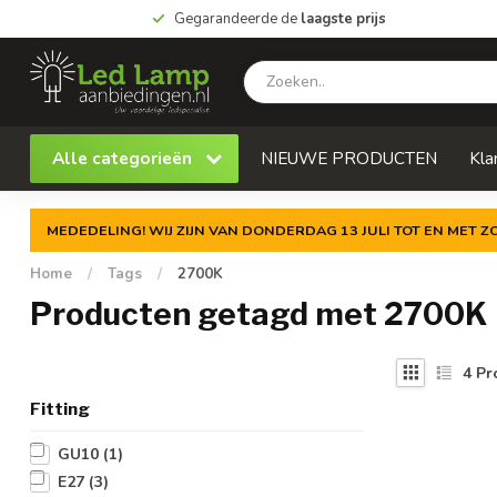
Gegarandeerde de
laagste prijs
Alle categorieën
NIEUWE PRODUCTEN
Kla
MEDEDELING! WIJ ZIJN VAN DONDERDAG 13 JULI TOT EN MET 
Home
/
Tags
/
2700K
Producten getagd met 2700K
4
Pr
Fitting
GU10
(1)
E27
(3)