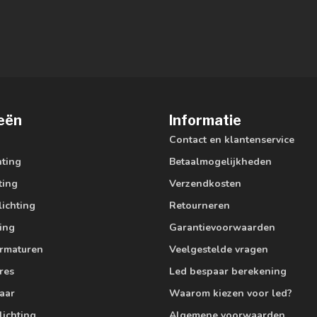
eën
Informatie
Contact en klantenservice
hting
Betaalmogelijkheden
ting
Verzendkosten
lichting
Retourneren
ting
Garantievoorwaarden
armaturen
Veelgestelde vragen
res
Led bespaar berekening
aar
Waarom kiezen voor led?
lichting
Algemene voorwaarden