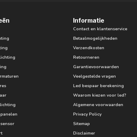
eën
Informatie
Contact en klantenservice
hting
Betaalmogelijkheden
ting
Verzendkosten
lichting
Retourneren
ting
Garantievoorwaarden
armaturen
Veelgestelde vragen
res
Led bespaar berekening
aar
Waarom kiezen voor led?
lichting
Algemene voorwaarden
edpanelen
Privacy Policy
 sensor
Sitemap
rt
Disclaimer