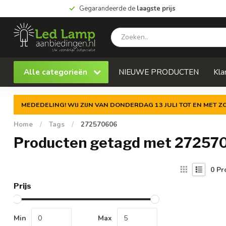
Gegarandeerde de
laagste prijs
Alle categorieën
NIEUWE PRODUCTEN
Kla
MEDEDELING! WIJ ZIJN VAN DONDERDAG 13 JULI TOT EN MET 
Home
/
Tags
/
272570606
Producten getagd met 27257
0
Pr
Prijs
Min
Max