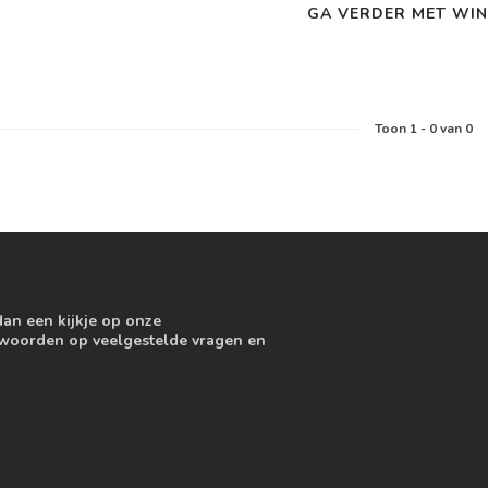
GA VERDER MET WIN
Toon
1
-
0
van 0
dan een kijkje op onze
ntwoorden op veelgestelde vragen en