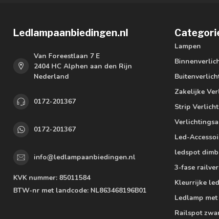
Ledlampaanbiedingen.nl
Categori
Lampen
Van Foreestlaan 7 E
Binnenverlic
2404 HC Alphen aan den Rijn
Nederland
Buitenverlich
Zakelijke Ver
0172-201367
Strip Verlich
Verlichtings
0172-201367
Led-Accessoi
ledspot dimb
info@ledlampaanbiedingen.nl
3-fase railver
KVK nummer:
85011584
Kleurrijke l
BTW-nr met landcode:
NL863468196B01
Ledlamp met
Railspot zwa