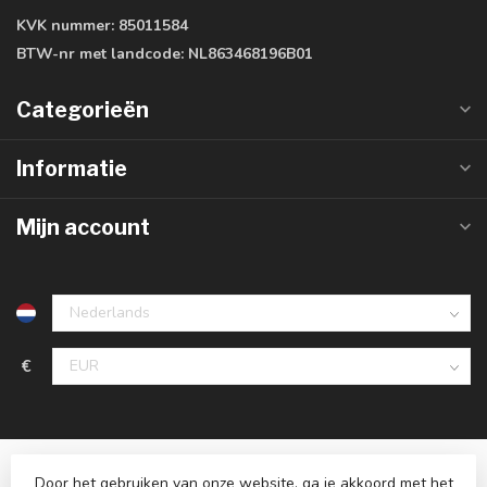
KVK nummer:
85011584
BTW-nr met landcode:
NL863468196B01
Categorieën
Informatie
Mijn account
€
Door het gebruiken van onze website, ga je akkoord met het