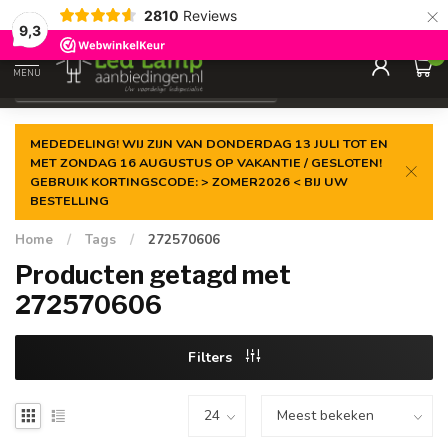
×
2810
Reviews
Gegarandeerde de
laagste prijs
9,3
0
MENU
€
Incl. 21% btw
MEDEDELING! WIJ ZIJN VAN DONDERDAG 13 JULI TOT EN
MET ZONDAG 16 AUGUSTUS OP VAKANTIE / GESLOTEN!
GEBRUIK KORTINGSCODE: > ZOMER2026 < BIJ UW
BESTELLING
Home
/
Tags
/
272570606
Producten getagd met
272570606
Filters