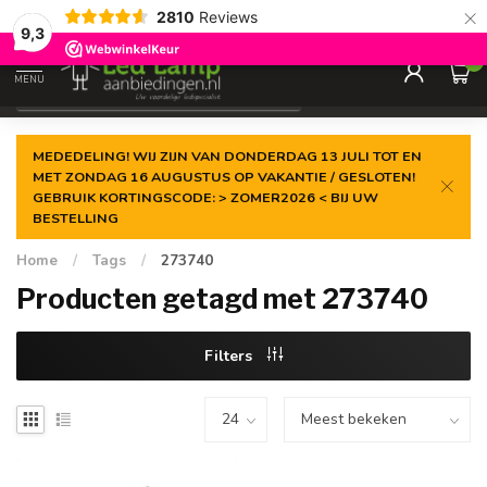
×
2810
Reviews
Gegarandeerde de
laagste prijs
9,3
0
MENU
€
Incl. 21% btw
MEDEDELING! WIJ ZIJN VAN DONDERDAG 13 JULI TOT EN
MET ZONDAG 16 AUGUSTUS OP VAKANTIE / GESLOTEN!
GEBRUIK KORTINGSCODE: > ZOMER2026 < BIJ UW
BESTELLING
Home
/
Tags
/
273740
Producten getagd met 273740
Filters