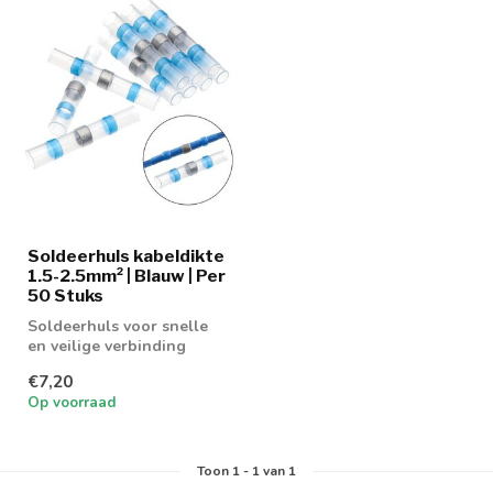
Soldeerhuls kabeldikte
1.5-2.5mm² | Blauw | Per
50 Stuks
Soldeerhuls voor snelle
en veilige verbinding
€7,20
Op voorraad
Toon
1
-
1
van 1