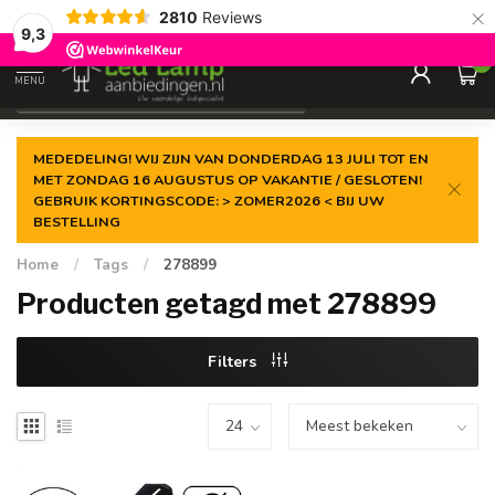
×
2810
Reviews
Gegarandeerde de
laagste prijs
9,3
0
MENU
€
Incl. 21% btw
MEDEDELING! WIJ ZIJN VAN DONDERDAG 13 JULI TOT EN
MET ZONDAG 16 AUGUSTUS OP VAKANTIE / GESLOTEN!
GEBRUIK KORTINGSCODE: > ZOMER2026 < BIJ UW
BESTELLING
Home
/
Tags
/
278899
Producten getagd met 278899
Filters