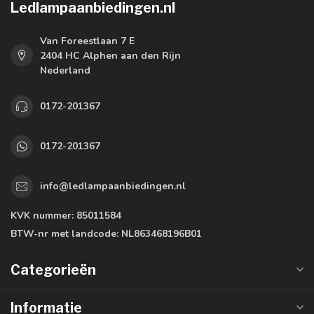
Ledlampaanbiedingen.nl
Van Foreestlaan 7 E
2404 HC Alphen aan den Rijn
Nederland
0172-201367
0172-201367
info@ledlampaanbiedingen.nl
KVK nummer:
85011584
BTW-nr met landcode:
NL863468196B01
Categorieën
Informatie