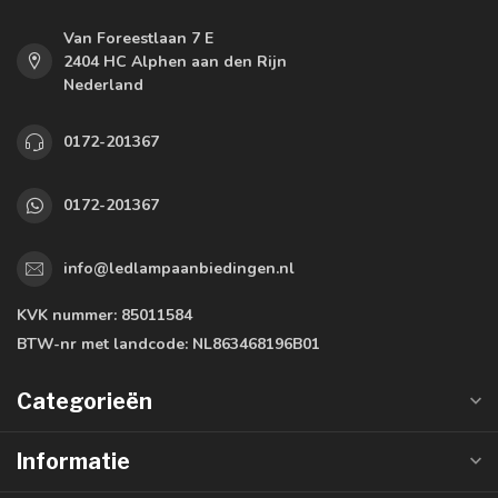
Van Foreestlaan 7 E
2404 HC Alphen aan den Rijn
Nederland
0172-201367
0172-201367
info@ledlampaanbiedingen.nl
KVK nummer:
85011584
BTW-nr met landcode:
NL863468196B01
Categorieën
Informatie