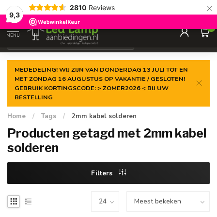
×
2810
Reviews
Gegarandeerde de
laagste prijs
9,3
0
MENU
€
Incl. 21% btw
MEDEDELING! WIJ ZIJN VAN DONDERDAG 13 JULI TOT EN
MET ZONDAG 16 AUGUSTUS OP VAKANTIE / GESLOTEN!
GEBRUIK KORTINGSCODE: > ZOMER2026 < BIJ UW
BESTELLING
Home
/
Tags
/
2mm kabel solderen
Producten getagd met 2mm kabel
solderen
Filters