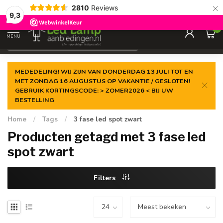
×
2810
Reviews
Gegarandeerde de
laagste prijs
9,3
0
MENU
€
Incl. 21% btw
MEDEDELING! WIJ ZIJN VAN DONDERDAG 13 JULI TOT EN
MET ZONDAG 16 AUGUSTUS OP VAKANTIE / GESLOTEN!
GEBRUIK KORTINGSCODE: > ZOMER2026 < BIJ UW
BESTELLING
Home
/
Tags
/
3 fase led spot zwart
Producten getagd met 3 fase led
spot zwart
Filters