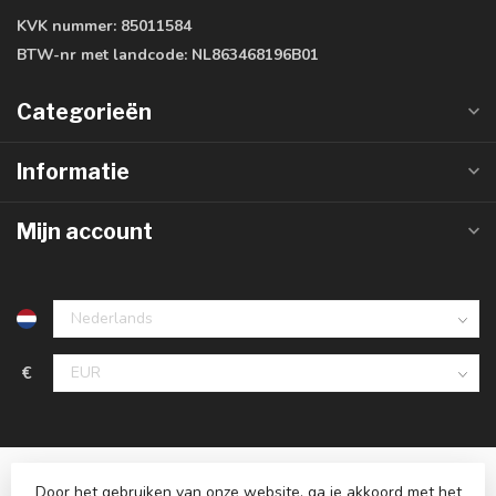
KVK nummer:
85011584
BTW-nr met landcode:
NL863468196B01
Categorieën
Informatie
Mijn account
€
Door het gebruiken van onze website, ga je akkoord met het