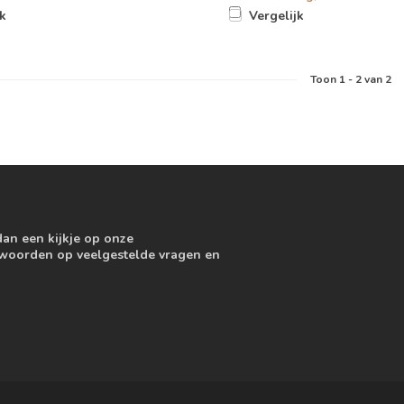
jk
Vergelijk
Toon
1
-
2
van 2
dan een kijkje op onze
ntwoorden op veelgestelde vragen en