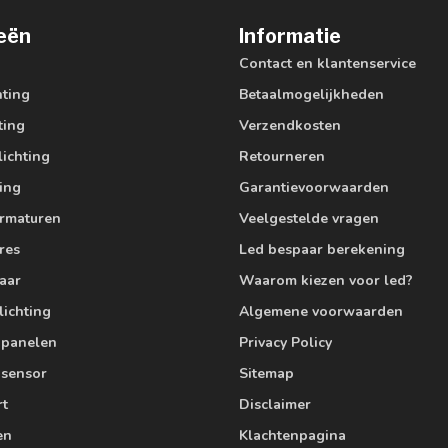
eën
Informatie
Contact en klantenservice
hting
Betaalmogelijkheden
ting
Verzendkosten
lichting
Retourneren
ting
Garantievoorwaarden
armaturen
Veelgestelde vragen
res
Led bespaar berekening
aar
Waarom kiezen voor led?
lichting
Algemene voorwaarden
edpanelen
Privacy Policy
 sensor
Sitemap
rt
Disclaimer
en
Klachtenpagina