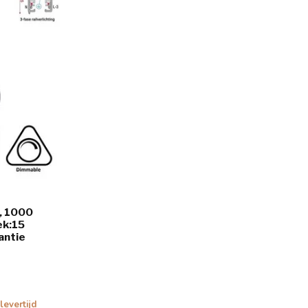
w, 1000
ek:15
antie
levertijd