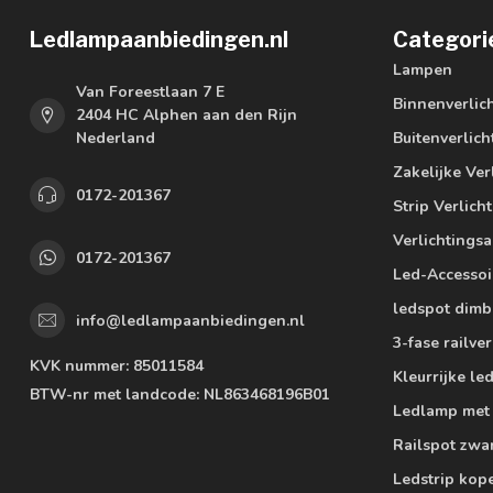
Ledlampaanbiedingen.nl
Categori
Lampen
Van Foreestlaan 7 E
Binnenverlic
2404 HC Alphen aan den Rijn
Nederland
Buitenverlich
Zakelijke Ver
0172-201367
Strip Verlich
Verlichtings
0172-201367
Led-Accessoi
ledspot dimb
info@ledlampaanbiedingen.nl
3-fase railver
KVK nummer:
85011584
Kleurrijke l
BTW-nr met landcode:
NL863468196B01
Ledlamp met
Railspot zwa
Ledstrip kop