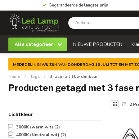
Gegarandeerde de
laagste prijs
Alle categorieën
NIEUWE PRODUCTEN
Kla
MEDEDELING! WIJ ZIJN VAN DONDERDAG 13 JULI TOT EN MET 
Home
/
Tags
/
3 fase rail 10w dimbaar
Producten getagd met 3 fase r
2
Pr
Lichtkleur
3000K (warm wit)
(2)
4000K (Neutraal wit)
(2)