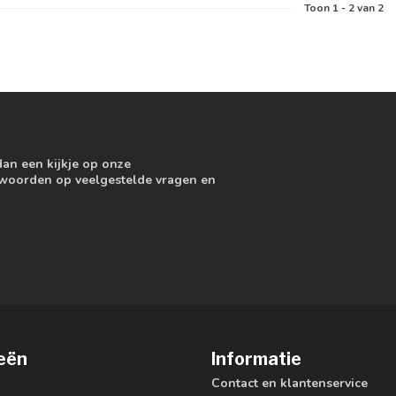
Toon
1
-
2
van 2
dan een kijkje op onze
ntwoorden op veelgestelde vragen en
eën
Informatie
Contact en klantenservice