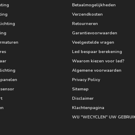
hting
Betaalmogelijkheden
ting
Verzendkosten
lichting
Retourneren
ting
Garantievoorwaarden
armaturen
Veelgestelde vragen
res
Led bespaar berekening
aar
Waarom kiezen voor led?
lichting
Algemene voorwaarden
edpanelen
Privacy Policy
 sensor
Sitemap
rt
Disclaimer
en
Klachtenpagina
WIJ "WECYCLEN" UW GEBRUI