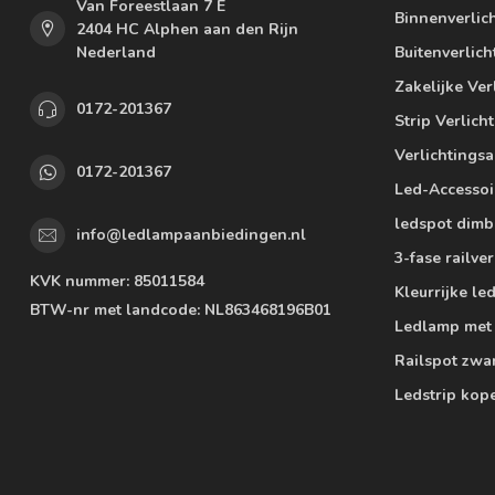
Van Foreestlaan 7 E
Binnenverlic
2404 HC Alphen aan den Rijn
Nederland
Buitenverlich
Zakelijke Ver
0172-201367
Strip Verlich
Verlichtings
0172-201367
Led-Accessoi
ledspot dimb
info@ledlampaanbiedingen.nl
3-fase railver
KVK nummer:
85011584
Kleurrijke l
BTW-nr met landcode:
NL863468196B01
Ledlamp met
Railspot zwa
Ledstrip kop