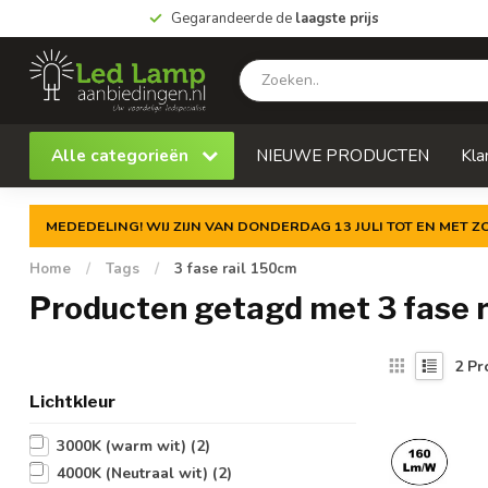
Gegarandeerde de
laagste prijs
Alle categorieën
NIEUWE PRODUCTEN
Kla
MEDEDELING! WIJ ZIJN VAN DONDERDAG 13 JULI TOT EN MET 
Home
/
Tags
/
3 fase rail 150cm
Producten getagd met 3 fase 
2
Pr
Lichtkleur
3000K (warm wit)
(2)
4000K (Neutraal wit)
(2)