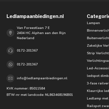
Ledlampaanbiedingen.nl
Categori
Lampen
Van Foreestlaan 7 E
Binnenverlic
2404 HC Alphen aan den Rijn
Nederland
Buitenverlich
Zakelijke Ver
0172-201367
Strip Verlich
Verlichtings
0172-201367
Led-Accessoi
ledspot dimb
info@ledlampaanbiedingen.nl
3-fase railver
KVK nummer:
85011584
Kleurrijke l
BTW-nr met landcode:
NL863468196B01
Ledlamp met
Railspot zwa