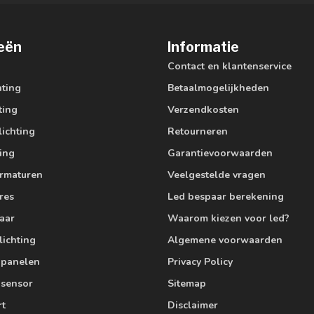
eën
Informatie
Contact en klantenservice
hting
Betaalmogelijkheden
ting
Verzendkosten
lichting
Retourneren
ting
Garantievoorwaarden
armaturen
Veelgestelde vragen
res
Led bespaar berekening
aar
Waarom kiezen voor led?
lichting
Algemene voorwaarden
edpanelen
Privacy Policy
 sensor
Sitemap
rt
Disclaimer