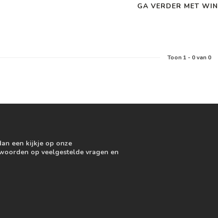
GA VERDER MET WIN
Toon
1
-
0
van 0
dan een kijkje op onze
ntwoorden op veelgestelde vragen en