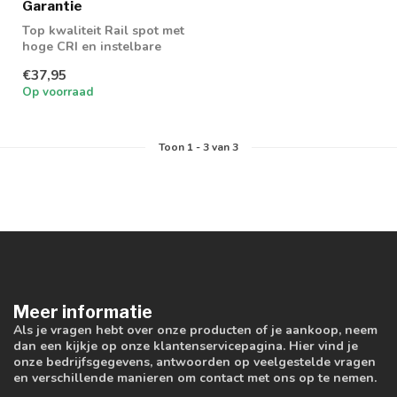
Garantie
Top kwaliteit Rail spot met
hoge CRI en instelbare
wattage en lichtkleur
€37,95
Op voorraad
Toon
1
-
3
van 3
Meer informatie
Als je vragen hebt over onze producten of je aankoop, neem
dan een kijkje op onze klantenservicepagina. Hier vind je
onze bedrijfsgegevens, antwoorden op veelgestelde vragen
en verschillende manieren om contact met ons op te nemen.