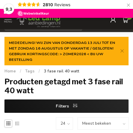
×
2810
Reviews
Gegarandeerde de
laagste prijs
9,3
0
MENU
€
Incl. 21% btw
MEDEDELING! WIJ ZIJN VAN DONDERDAG 13 JULI TOT EN
MET ZONDAG 16 AUGUSTUS OP VAKANTIE / GESLOTEN!
GEBRUIK KORTINGSCODE: > ZOMER2026 < BIJ UW
BESTELLING
Home
/
Tags
/
3 fase rail 40 watt
Producten getagd met 3 fase rail
40 watt
Filters