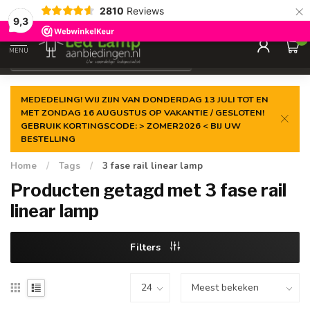
×
2810
Reviews
Gegarandeerde de
laagste prijs
9,3
0
MENU
€
Incl. 21% btw
MEDEDELING! WIJ ZIJN VAN DONDERDAG 13 JULI TOT EN
MET ZONDAG 16 AUGUSTUS OP VAKANTIE / GESLOTEN!
GEBRUIK KORTINGSCODE: > ZOMER2026 < BIJ UW
BESTELLING
Home
/
Tags
/
3 fase rail linear lamp
Producten getagd met 3 fase rail
linear lamp
Filters