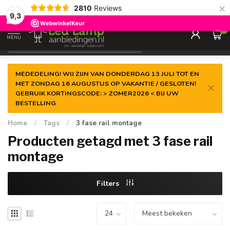
×
2810
Reviews
Gegarandeerde de
laagste prijs
9,3
0
MENU
€
Incl. 21% btw
MEDEDELING! WIJ ZIJN VAN DONDERDAG 13 JULI TOT EN
MET ZONDAG 16 AUGUSTUS OP VAKANTIE / GESLOTEN!
GEBRUIK KORTINGSCODE: > ZOMER2026 < BIJ UW
BESTELLING
Home
/
Tags
/
3 fase rail montage
Producten getagd met 3 fase rail
montage
Filters