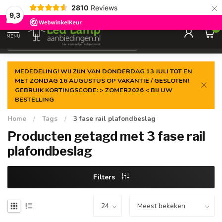
×
2810
Reviews
Gegarandeerde de
laagste prijs
9,3
0
MENU
€
Incl. 21% btw
MEDEDELING! WIJ ZIJN VAN DONDERDAG 13 JULI TOT EN
MET ZONDAG 16 AUGUSTUS OP VAKANTIE / GESLOTEN!
GEBRUIK KORTINGSCODE: > ZOMER2026 < BIJ UW
BESTELLING
Home
/
Tags
/
3 fase rail plafondbeslag
Producten getagd met 3 fase rail
plafondbeslag
Filters