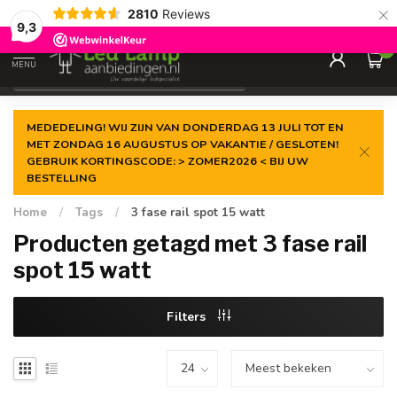
×
2810
Reviews
Gegarandeerde de
laagste prijs
9,3
0
MENU
€
Incl. 21% btw
MEDEDELING! WIJ ZIJN VAN DONDERDAG 13 JULI TOT EN
MET ZONDAG 16 AUGUSTUS OP VAKANTIE / GESLOTEN!
GEBRUIK KORTINGSCODE: > ZOMER2026 < BIJ UW
BESTELLING
Home
/
Tags
/
3 fase rail spot 15 watt
Producten getagd met 3 fase rail
spot 15 watt
Filters