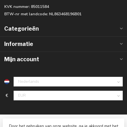
KVK nummer:
85011584
BTW-nr met landcode:
NL863468196B01
Categorieën
Informatie
Mijn account
€
Door het gebruiken van onze website, ga je akkoord met het