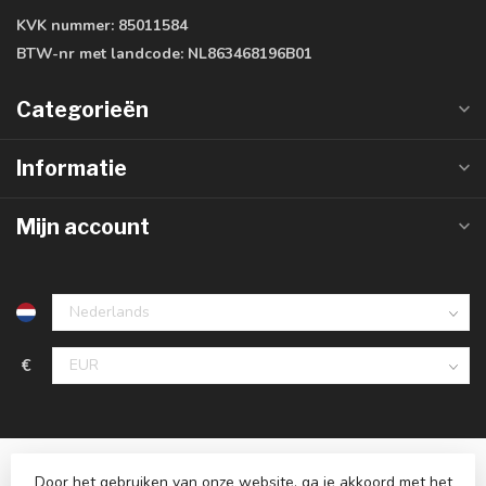
KVK nummer:
85011584
BTW-nr met landcode:
NL863468196B01
Categorieën
Informatie
Mijn account
€
Door het gebruiken van onze website, ga je akkoord met het