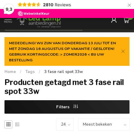
×
2810
Reviews
Gegarandeerde de
laagste prijs
9,3
0
MENU
€
Incl. 21% btw
MEDEDELING! WIJ ZIJN VAN DONDERDAG 13 JULI TOT EN
MET ZONDAG 16 AUGUSTUS OP VAKANTIE / GESLOTEN!
GEBRUIK KORTINGSCODE: > ZOMER2026 < BIJ UW
BESTELLING
Home
/
Tags
/
3 fase rail spot 33w
Producten getagd met 3 fase rail
spot 33w
Filters