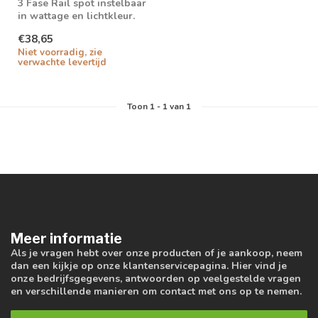
3 Fase Rail spot instelbaar
in wattage en lichtkleur.
Triac dimbaar
€38,65
Niet voorradig, zie
verwachte levertijd
Toon
1
-
1
van 1
Meer informatie
Als je vragen hebt over onze producten of je aankoop, neem
dan een kijkje op onze klantenservicepagina. Hier vind je
onze bedrijfsgegevens, antwoorden op veelgestelde vragen
en verschillende manieren om contact met ons op te nemen.