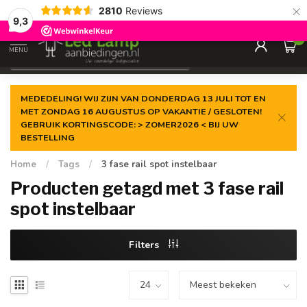
×
2810
Reviews
Gegarandeerde de
laagste prijs
9,3
0
MENU
€
Incl. 21% btw
MEDEDELING! WIJ ZIJN VAN DONDERDAG 13 JULI TOT EN
MET ZONDAG 16 AUGUSTUS OP VAKANTIE / GESLOTEN!
GEBRUIK KORTINGSCODE: > ZOMER2026 < BIJ UW
BESTELLING
Home
/
Tags
/
3 fase rail spot instelbaar
Producten getagd met 3 fase rail
spot instelbaar
Filters