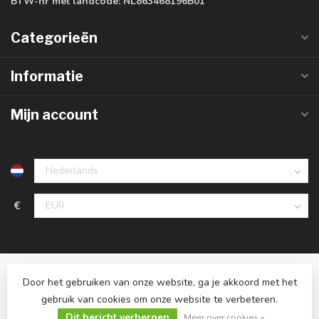
BTW-nr met landcode:
NL863468196B01
Categorieën
Informatie
Mijn account
€
Door het gebruiken van onze website, ga je akkoord met het
gebruik van cookies om onze website te verbeteren.
© Copyright 2026 Ledlampaanbiedingen.nl
Dit bericht verbergen
Meer over cookies »