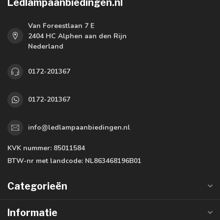
Ledlampaanbiedingen.nl
Van Foreestlaan 7 E
2404 HC Alphen aan den Rijn
Nederland
0172-201367
0172-201367
info@ledlampaanbiedingen.nl
KVK nummer:
85011584
BTW-nr met landcode:
NL863468196B01
Categorieën
Informatie