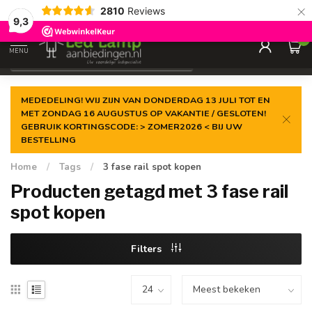
×
2810
Reviews
Gegarandeerde de
laagste prijs
9,3
0
MENU
€
Incl. 21% btw
MEDEDELING! WIJ ZIJN VAN DONDERDAG 13 JULI TOT EN
MET ZONDAG 16 AUGUSTUS OP VAKANTIE / GESLOTEN!
GEBRUIK KORTINGSCODE: > ZOMER2026 < BIJ UW
BESTELLING
Home
/
Tags
/
3 fase rail spot kopen
Producten getagd met 3 fase rail
spot kopen
Filters