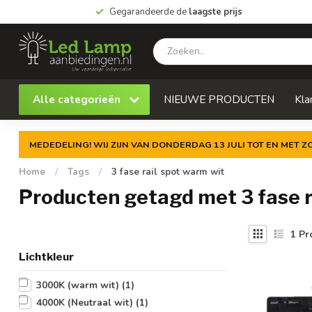
Gegarandeerde de
laagste prijs
Alle categorieën
NIEUWE PRODUCTEN
Kla
MEDEDELING! WIJ ZIJN VAN DONDERDAG 13 JULI TOT EN MET 
Home
/
Tags
/
3 fase rail spot warm wit
Producten getagd met 3 fase r
1
Pr
Lichtkleur
3000K (warm wit)
(1)
4000K (Neutraal wit)
(1)