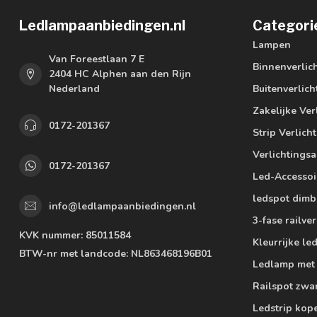
Ledlampaanbiedingen.nl
Categori
Lampen
Van Foreestlaan 7 E
Binnenverlic
2404 HC Alphen aan den Rijn
Nederland
Buitenverlich
Zakelijke Ver
0172-201367
Strip Verlich
Verlichtings
0172-201367
Led-Accessoi
ledspot dimb
info@ledlampaanbiedingen.nl
3-fase railver
KVK nummer:
85011584
Kleurrijke l
BTW-nr met landcode:
NL863468196B01
Ledlamp met
Railspot zwa
Ledstrip kop