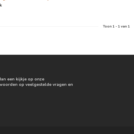
jk
Toon
1
-
1
van 1
dan een kijkje op onze
ntwoorden op veelgestelde vragen en