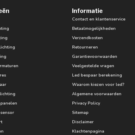
eën
Informatie
Contact en klantenservice
hting
Betaalmogelijkheden
ting
Verzendkosten
lichting
Retourneren
ting
Garantievoorwaarden
armaturen
Veelgestelde vragen
res
Led bespaar berekening
aar
Waarom kiezen voor led?
lichting
Algemene voorwaarden
edpanelen
Privacy Policy
 sensor
Sitemap
rt
Disclaimer
en
Klachtenpagina