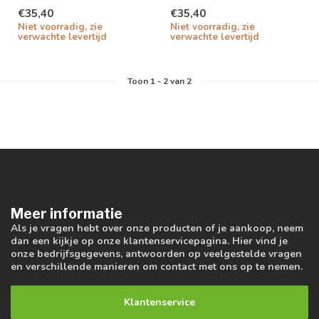
Triac dimbaar
Triac dimbaar
€35,40
€35,40
Niet voorradig, zie
Niet voorradig, zie
verwachte levertijd
verwachte levertijd
Toon
1
-
2
van 2
Meer informatie
Als je vragen hebt over onze producten of je aankoop, neem
dan een kijkje op onze klantenservicepagina. Hier vind je
onze bedrijfsgegevens, antwoorden op veelgestelde vragen
en verschillende manieren om contact met ons op te nemen.
Klantenservice