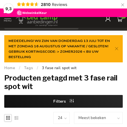
×
2810
Reviews
Gegarandeerde de
laagste prijs
9,3
0
MENU
€
Incl. 21% btw
MEDEDELING! WIJ ZIJN VAN DONDERDAG 13 JULI TOT EN
MET ZONDAG 16 AUGUSTUS OP VAKANTIE / GESLOTEN!
GEBRUIK KORTINGSCODE: > ZOMER2026 < BIJ UW
BESTELLING
Home
/
Tags
/
3 fase rail spot wit
Producten getagd met 3 fase rail
spot wit
Filters