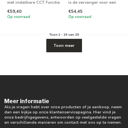
met instelbare CCT Functie
is de vervanger voor een
75w AR111 armatuur
€59,40
€54,45
Op voorraad
Op voorraad
Toon
1
-
24
van 29
Toon meer
Meer informatie
Als je vragen hebt over onze producten of je aankoop, neem
dan een kijkje op onze klantenservicepagina. Hier vind je
onze bedrijfsgegevens, antwoorden op veelgestelde vragen
en verschillende manieren om contact met ons op te nemen.