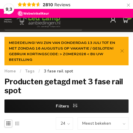
×
2810
Reviews
Gegarandeerde de
laagste prijs
9,3
0
MENU
€
Incl. 21% btw
MEDEDELING! WIJ ZIJN VAN DONDERDAG 13 JULI TOT EN
MET ZONDAG 16 AUGUSTUS OP VAKANTIE / GESLOTEN!
GEBRUIK KORTINGSCODE: > ZOMER2026 < BIJ UW
BESTELLING
Home
/
Tags
/
3 fase rail spot
Producten getagd met 3 fase rail
spot
Filters