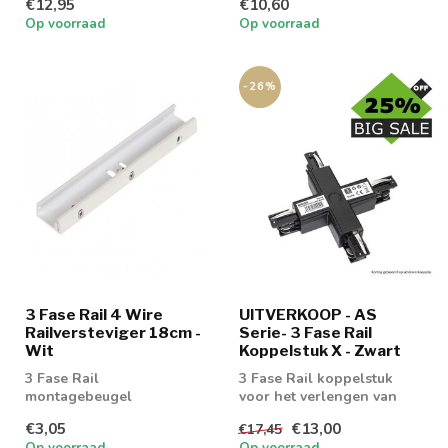
€12,95
€10,60
GU10 spot
Op voorraad
Op voorraad
-26%
3 Fase Rail 4 Wire
UITVERKOOP - AS
Railversteviger 18cm -
Serie- 3 Fase Rail
Wit
Koppelstuk X - Zwart
3 Fase Rail
3 Fase Rail koppelstuk
montagebeugel
voor het verlengen van
een 3 fase rail 4 wire
€3,05
€13,00
€17,45
Op voorraad
Op voorraad