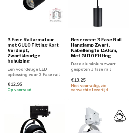
3 Fase Rail armatuur
Reserveer: 3 Fase Rail
met GU10 Fitting Kort
Hanglamp Zwart,
Verdiept,
Kabellengte 150cm,
Zwartkleurige
Met GU10 Fitting
behuizing
Deze aluminium zwart
Een voordelige LED
gespoten 3 fase rail
oplossing voor 3 Fase rail
hanglamp is voorzien van
€13,25
spot. Geschikt voor 50mm
een GU10 fitt...
€12,95
GU10 spot
Niet voorradig, zie
Op voorraad
verwachte levertijd