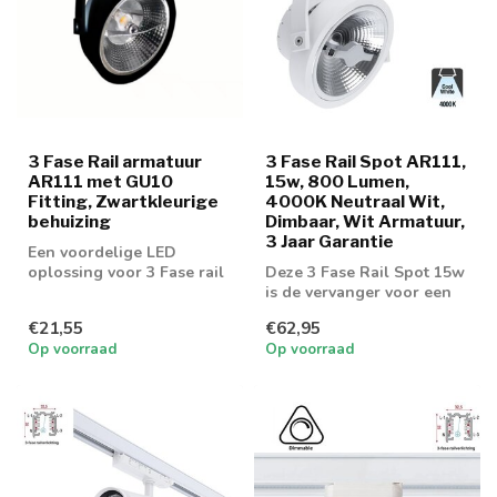
3 Fase Rail armatuur
3 Fase Rail Spot AR111,
AR111 met GU10
15w, 800 Lumen,
Fitting, Zwartkleurige
4000K Neutraal Wit,
behuizing
Dimbaar, Wit Armatuur,
3 Jaar Garantie
Een voordelige LED
oplossing voor 3 Fase rail
Deze 3 Fase Rail Spot 15w
spot AR111 spots
is de vervanger voor een
75w AR111 armatuur
€21,55
€62,95
Op voorraad
Op voorraad