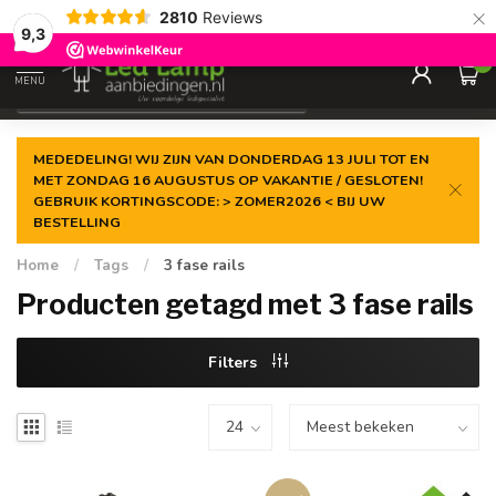
×
2810
Reviews
Gegarandeerde de
laagste prijs
9,3
0
MENU
€
Incl. 21% btw
MEDEDELING! WIJ ZIJN VAN DONDERDAG 13 JULI TOT EN
MET ZONDAG 16 AUGUSTUS OP VAKANTIE / GESLOTEN!
GEBRUIK KORTINGSCODE: > ZOMER2026 < BIJ UW
BESTELLING
Home
/
Tags
/
3 fase rails
Producten getagd met 3 fase rails
Filters