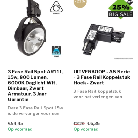
-23%
3 Fase Rail Spot AR111,
UITVERKOOP - AS Serie
15w, 800 Lumen,
- 3 Fase Rail Koppelstuk
6000K Daglicht Wit,
Hoek - Zwart
Dimbaar, Zwart
3 Fase Rail koppelstuk
Armatuur, 3 Jaar
voor het verlengen van
Garantie
een 3 fase rail 4 wire
Deze 3 Fase Rail Spot 15w
is de vervanger voor een
75w AR111 armatuur
€54,45
€6,35
€8,20
Op voorraad
Op voorraad