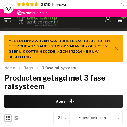
×
2810
Reviews
Gegarandeerde de
laagste prijs
9,3
0
MENU
€
Incl. 21% btw
MEDEDELING! WIJ ZIJN VAN DONDERDAG 13 JULI TOT EN
MET ZONDAG 16 AUGUSTUS OP VAKANTIE / GESLOTEN!
GEBRUIK KORTINGSCODE: > ZOMER2026 < BIJ UW
BESTELLING
Home
/
Tags
/
3 fase railsysteem
Producten getagd met 3 fase
railsysteem
Filters