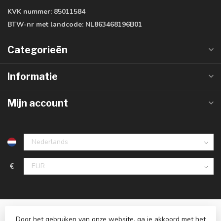
KVK nummer:
85011584
BTW-nr met landcode:
NL863468196B01
Categorieën
Informatie
Mijn account
€
Door het gebruiken van onze website, ga je akkoord met het