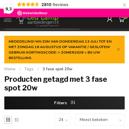
×
2810
Reviews
Gegarandeerde de
laagste prijs
9,3
0
MENU
€
Incl. 21% btw
MEDEDELING! WIJ ZIJN VAN DONDERDAG 13 JULI TOT EN
MET ZONDAG 16 AUGUSTUS OP VAKANTIE / GESLOTEN!
GEBRUIK KORTINGSCODE: > ZOMER2026 < BIJ UW
BESTELLING
Home
/
Tags
/
3 fase spot 20w
Producten getagd met 3 fase
spot 20w
Filters