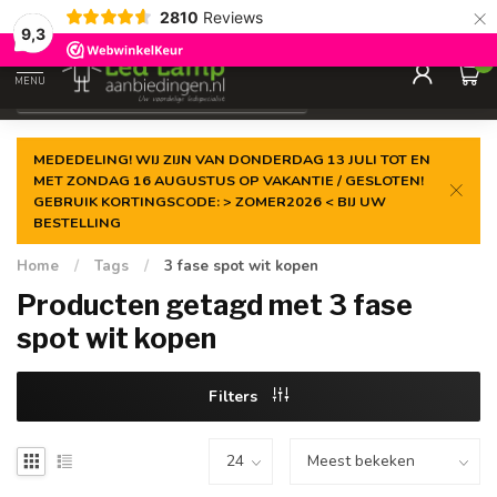
×
2810
Reviews
Gegarandeerde de
laagste prijs
9,3
0
MENU
€
Incl. 21% btw
MEDEDELING! WIJ ZIJN VAN DONDERDAG 13 JULI TOT EN
MET ZONDAG 16 AUGUSTUS OP VAKANTIE / GESLOTEN!
GEBRUIK KORTINGSCODE: > ZOMER2026 < BIJ UW
BESTELLING
Home
/
Tags
/
3 fase spot wit kopen
Producten getagd met 3 fase
spot wit kopen
Filters