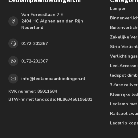
Ledlampaanbiedingen.nl
Categori
Lampen
Van Foreestlaan 7 E
Binnenverlic
2404 HC Alphen aan den Rijn
Nederland
Buitenverlich
Zakelijke Ver
0172-201367
Strip Verlich
Verlichtings
0172-201367
Led-Accessoi
ledspot dimb
info@ledlampaanbiedingen.nl
3-fase railver
KVK nummer:
85011584
Kleurrijke l
BTW-nr met landcode:
NL863468196B01
Ledlamp met
Railspot zwa
Ledstrip kop