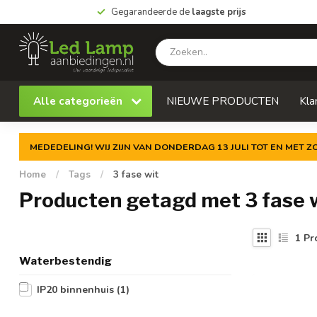
Gegarandeerde de
laagste prijs
Alle categorieën
NIEUWE PRODUCTEN
Kla
MEDEDELING! WIJ ZIJN VAN DONDERDAG 13 JULI TOT EN MET 
Home
/
Tags
/
3 fase wit
Producten getagd met 3 fase 
1
Pr
Waterbestendig
IP20 binnenhuis
(1)