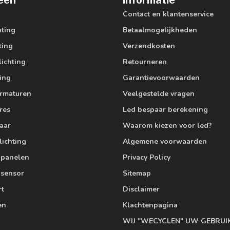
eën
Informatie
Contact en klantenservice
hting
Betaalmogelijkheden
ting
Verzendkosten
lichting
Retourneren
ting
Garantievoorwaarden
armaturen
Veelgestelde vragen
res
Led bespaar berekening
aar
Waarom kiezen voor led?
lichting
Algemene voorwaarden
edpanelen
Privacy Policy
 sensor
Sitemap
rt
Disclaimer
en
Klachtenpagina
WIJ "WECYCLEN" UW GEBRUI