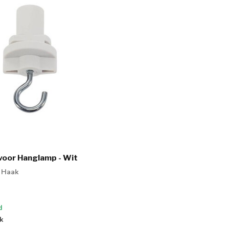
 voor Hanglamp - Wit
l Haak
d
jk