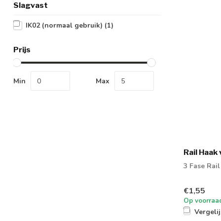
Slagvast
IK02 (normaal gebruik)
(1)
Prijs
Min
Max
Rail Haak
3 Fase Rai
€1,55
Op voorraa
Vergeli