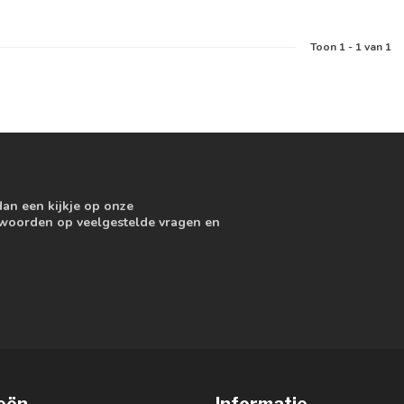
Toon
1
-
1
van 1
dan een kijkje op onze
ntwoorden op veelgestelde vragen en