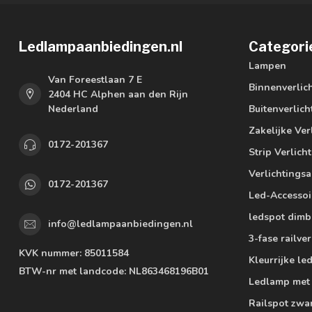
Ledlampaanbiedingen.nl
Categori
Lampen
Van Foreestlaan 7 E
Binnenverlic
2404 HC Alphen aan den Rijn
Nederland
Buitenverlich
Zakelijke Ver
0172-201367
Strip Verlich
Verlichtings
0172-201367
Led-Accessoi
ledspot dimb
info@ledlampaanbiedingen.nl
3-fase railver
KVK nummer:
85011584
Kleurrijke l
BTW-nr met landcode:
NL863468196B01
Ledlamp met
Railspot zwa