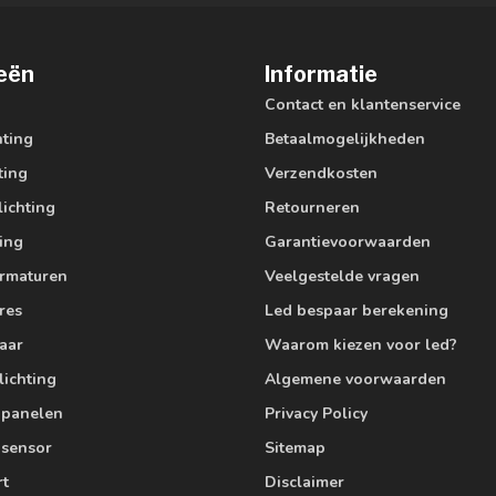
eën
Informatie
Contact en klantenservice
hting
Betaalmogelijkheden
ting
Verzendkosten
lichting
Retourneren
ting
Garantievoorwaarden
armaturen
Veelgestelde vragen
res
Led bespaar berekening
aar
Waarom kiezen voor led?
lichting
Algemene voorwaarden
edpanelen
Privacy Policy
 sensor
Sitemap
rt
Disclaimer