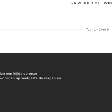
GA VERDER MET WIN
Toon
1
-
0
van 0
dan een kijkje op onze
ntwoorden op veelgestelde vragen en