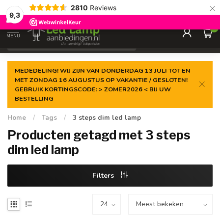
×
2810
Reviews
Gegarandeerde de
laagste prijs
9,3
0
MENU
€
Incl. 21% btw
MEDEDELING! WIJ ZIJN VAN DONDERDAG 13 JULI TOT EN
MET ZONDAG 16 AUGUSTUS OP VAKANTIE / GESLOTEN!
GEBRUIK KORTINGSCODE: > ZOMER2026 < BIJ UW
BESTELLING
Home
/
Tags
/
3 steps dim led lamp
Producten getagd met 3 steps
dim led lamp
Filters