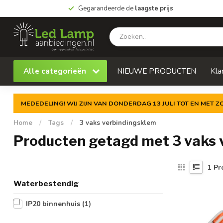
Gegarandeerde de
laagste prijs
Alle categorieën
NIEUWE PRODUCTEN
Kla
MEDEDELING! WIJ ZIJN VAN DONDERDAG 13 JULI TOT EN MET 
Home
/
Tags
/
3 vaks verbindingsklem
Producten getagd met 3 vaks 
1
Pr
Waterbestendig
IP20 binnenhuis
(1)