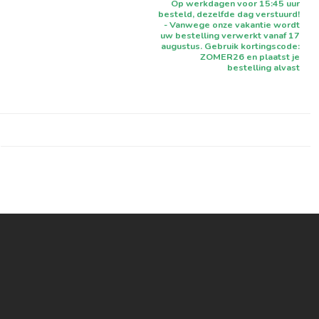
Op werkdagen voor 15:45 uur
besteld, dezelfde dag verstuurd!
- Vanwege onze vakantie wordt
uw bestelling verwerkt vanaf 17
augustus. Gebruik kortingscode:
ZOMER26 en plaatst je
bestelling alvast