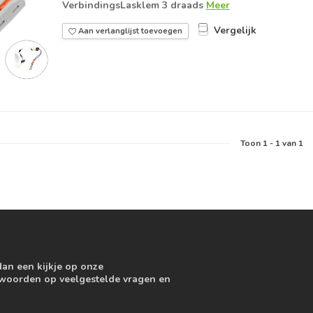
VerbindingsLasklem 3 draads
Meer
Vergelijk
Aan verlanglijst toevoegen
Toon
1
-
1
van 1
dan een kijkje op onze
ntwoorden op veelgestelde vragen en