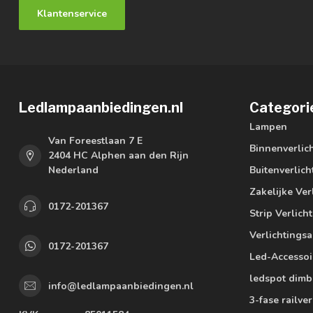
Klantenservice
Ledlampaanbiedingen.nl
Categori
Lampen
Van Foreestlaan 7 E
Binnenverlic
2404 HC Alphen aan den Rijn
Nederland
Buitenverlich
Zakelijke Ver
0172-201367
Strip Verlich
Verlichtings
0172-201367
Led-Accessoi
ledspot dimb
info@ledlampaanbiedingen.nl
3-fase railver