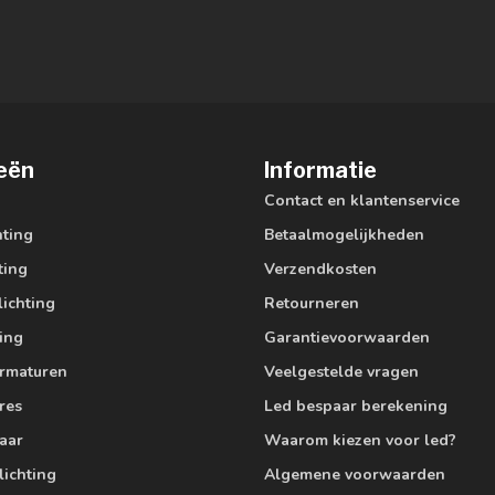
eën
Informatie
Contact en klantenservice
hting
Betaalmogelijkheden
ting
Verzendkosten
lichting
Retourneren
ting
Garantievoorwaarden
armaturen
Veelgestelde vragen
res
Led bespaar berekening
aar
Waarom kiezen voor led?
lichting
Algemene voorwaarden