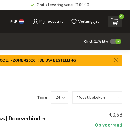
Gratis levering
vanaf €100,00
0
Mijn account
Verlanglijst
EUR
€
Incl. 21% btw
ODE: > ZOMER2026 < BIJ UW BESTELLING
Toon:
€0,58
s | Doorverbinder
Op voorraad