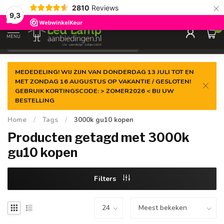
×
2810
Reviews
Gegarandeerde de
laagste prijs
9,3
0
MENU
€
Incl. 21% btw
MEDEDELING! WIJ ZIJN VAN DONDERDAG 13 JULI TOT EN
MET ZONDAG 16 AUGUSTUS OP VAKANTIE / GESLOTEN!
GEBRUIK KORTINGSCODE: > ZOMER2026 < BIJ UW
BESTELLING
Home
/
Tags
/
3000k gu10 kopen
Producten getagd met 3000k
gu10 kopen
Filters