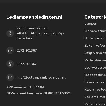
Ledlampaanbiedingen.nl
Categori
Lampen
Van Foreestlaan 7 E
Binnenverlic
2404 HC Alphen aan den Rijn
Nederland
Buitenverlich
Zakelijke Ver
0172-201367
Strip Verlich
Verlichtings
0172-201367
Led-Accessoi
ledspot dimb
info@ledlampaanbiedingen.nl
3-fase railver
KVK nummer:
85011584
Kleurrijke l
BTW-nr met landcode:
NL863468196B01
Ledlamp met
Railspot zwa