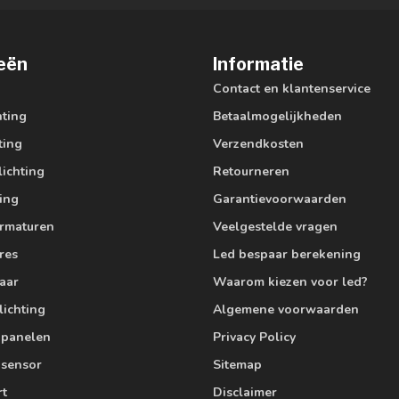
eën
Informatie
Contact en klantenservice
hting
Betaalmogelijkheden
ting
Verzendkosten
lichting
Retourneren
ting
Garantievoorwaarden
armaturen
Veelgestelde vragen
res
Led bespaar berekening
aar
Waarom kiezen voor led?
lichting
Algemene voorwaarden
edpanelen
Privacy Policy
 sensor
Sitemap
rt
Disclaimer