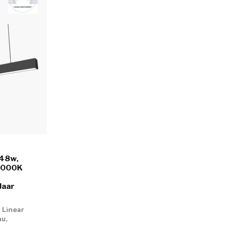
 48w,
3000K
Jaar
 Linear
au,