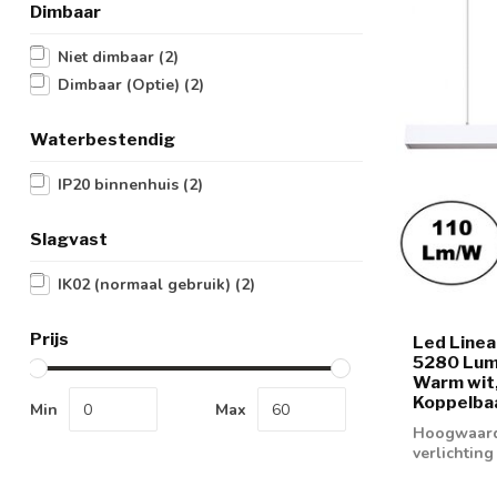
Dimbaar
Niet dimbaar
(2)
Dimbaar (Optie)
(2)
Waterbestendig
IP20 binnenhuis
(2)
Slagvast
IK02 (normaal gebruik)
(2)
Prijs
Led Line
5280 Lum
Warm wit,
Koppelbaa
Min
Max
Hoogwaardi
verlichtin
werkplaatse