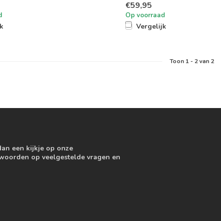
€59,95
d
Op voorraad
jk
Vergelijk
Toon
1
-
2
van 2
dan een kijkje op onze
ntwoorden op veelgestelde vragen en