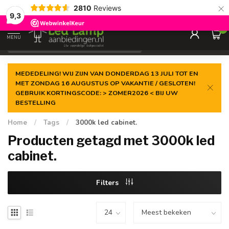
×
2810
Reviews
Gegarandeerde de
laagste prijs
9,3
0
MENU
€
Incl. 21% btw
MEDEDELING! WIJ ZIJN VAN DONDERDAG 13 JULI TOT EN
MET ZONDAG 16 AUGUSTUS OP VAKANTIE / GESLOTEN!
GEBRUIK KORTINGSCODE: > ZOMER2026 < BIJ UW
BESTELLING
Home
/
Tags
/
3000k led cabinet.
Producten getagd met 3000k led
cabinet.
Filters