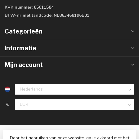
KVK nummer:
85011584
BTW-nr met landcode:
NL863468196B01
Categorieën
Informatie
Mijn account
€
Door het gebruiken van onze website, ga je akkoord met het