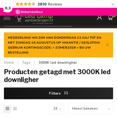
×
2810
Reviews
Gegarandeerde de
laagste prijs
9,3
0
MENU
€
Incl. 21% btw
MEDEDELING! WIJ ZIJN VAN DONDERDAG 13 JULI TOT EN
MET ZONDAG 16 AUGUSTUS OP VAKANTIE / GESLOTEN!
GEBRUIK KORTINGSCODE: > ZOMER2026 < BIJ UW
BESTELLING
Home
/
Tags
/
3000K led downligher
Producten getagd met 3000K led
downligher
Filters