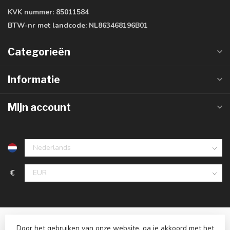
KVK nummer:
85011584
BTW-nr met landcode:
NL863468196B01
Categorieën
Informatie
Mijn account
€
Door het gebruiken van onze website, ga je akkoord met het