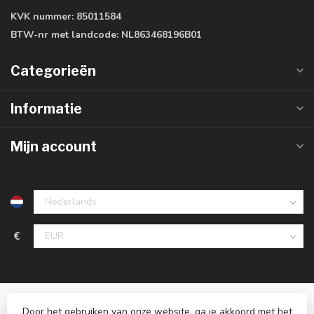
KVK nummer:
85011584
BTW-nr met landcode:
NL863468196B01
Categorieën
Informatie
Mijn account
€
Door het gebruiken van onze website, ga je akkoord met het