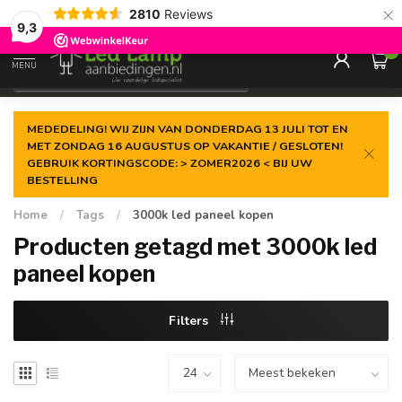
×
2810
Reviews
Gegarandeerde de
laagste prijs
9,3
0
MENU
€
Incl. 21% btw
MEDEDELING! WIJ ZIJN VAN DONDERDAG 13 JULI TOT EN
MET ZONDAG 16 AUGUSTUS OP VAKANTIE / GESLOTEN!
GEBRUIK KORTINGSCODE: > ZOMER2026 < BIJ UW
BESTELLING
Home
/
Tags
/
3000k led paneel kopen
Producten getagd met 3000k led
paneel kopen
Filters