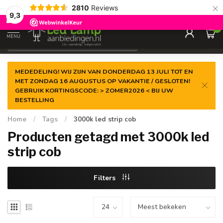
×
2810
Reviews
Gegarandeerde de
laagste prijs
9,3
0
MENU
€
Incl. 21% btw
MEDEDELING! WIJ ZIJN VAN DONDERDAG 13 JULI TOT EN
MET ZONDAG 16 AUGUSTUS OP VAKANTIE / GESLOTEN!
GEBRUIK KORTINGSCODE: > ZOMER2026 < BIJ UW
BESTELLING
Home
/
Tags
/
3000k led strip cob
Producten getagd met 3000k led
strip cob
Filters