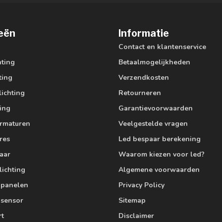
eën
Informatie
Contact en klantenservice
hting
Betaalmogelijkheden
ting
Verzendkosten
lichting
Retourneren
ting
Garantievoorwaarden
armaturen
Veelgestelde vragen
res
Led bespaar berekening
aar
Waarom kiezen voor led?
lichting
Algemene voorwaarden
edpanelen
Privacy Policy
 sensor
Sitemap
rt
Disclaimer