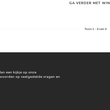
GA VERDER MET WIN
Toon
1
-
0
van 0
dan een kijkje op onze
ntwoorden op veelgestelde vragen en