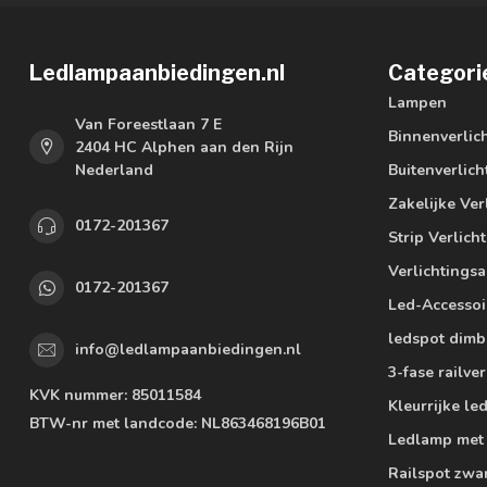
Ledlampaanbiedingen.nl
Categori
Lampen
Van Foreestlaan 7 E
Binnenverlic
2404 HC Alphen aan den Rijn
Nederland
Buitenverlich
Zakelijke Ver
0172-201367
Strip Verlich
Verlichtings
0172-201367
Led-Accessoi
ledspot dimb
info@ledlampaanbiedingen.nl
3-fase railver
KVK nummer:
85011584
Kleurrijke l
BTW-nr met landcode:
NL863468196B01
Ledlamp met
Railspot zwa