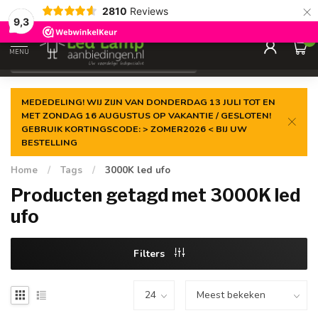
×
2810
Reviews
Gegarandeerde de
laagste prijs
9,3
0
MENU
€
Incl. 21% btw
MEDEDELING! WIJ ZIJN VAN DONDERDAG 13 JULI TOT EN
MET ZONDAG 16 AUGUSTUS OP VAKANTIE / GESLOTEN!
GEBRUIK KORTINGSCODE: > ZOMER2026 < BIJ UW
BESTELLING
Home
/
Tags
/
3000K led ufo
Producten getagd met 3000K led
ufo
Filters