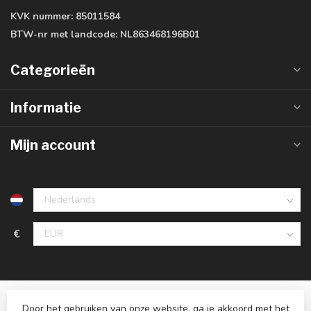
KVK nummer:
85011584
BTW-nr met landcode:
NL863468196B01
Categorieën
Informatie
Mijn account
€
Door het gebruiken van onze website, ga je akkoord met het