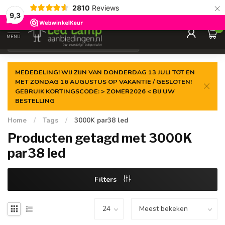
×
2810
Reviews
Gegarandeerde de
laagste prijs
9,3
0
MENU
€
Incl. 21% btw
MEDEDELING! WIJ ZIJN VAN DONDERDAG 13 JULI TOT EN
MET ZONDAG 16 AUGUSTUS OP VAKANTIE / GESLOTEN!
GEBRUIK KORTINGSCODE: > ZOMER2026 < BIJ UW
BESTELLING
Home
/
Tags
/
3000K par38 led
Producten getagd met 3000K
par38 led
Filters