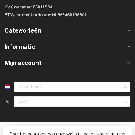
KVK nummer:
85011584
BTW-nr met landcode:
NL863468196B01
Categorieën
Informatie
Mijn account
€
Door het gebruiken van onze website, ga je akkoord met het