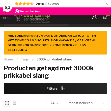
×
2810
Reviews
Gegarandeerde de
laagste prijs
9,3
0
MENU
€
Incl. 21% btw
MEDEDELING! WIJ ZIJN VAN DONDERDAG 13 JULI TOT EN
MET ZONDAG 16 AUGUSTUS OP VAKANTIE / GESLOTEN!
GEBRUIK KORTINGSCODE: > ZOMER2026 < BIJ UW
BESTELLING
Home
/
Tags
/
3000k prikkabel slang
Producten getagd met 3000k
prikkabel slang
Filters