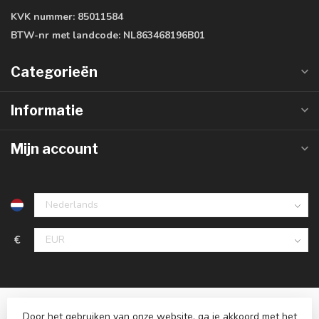
KVK nummer:
85011584
BTW-nr met landcode:
NL863468196B01
Categorieën
Informatie
Mijn account
€
Door het gebruiken van onze website, ga je akkoord met het