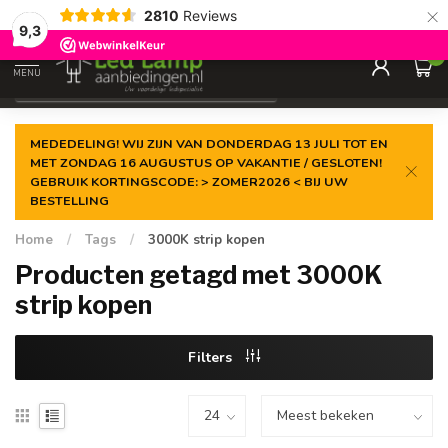
×
2810
Reviews
Gegarandeerde de
laagste prijs
9,3
0
MENU
€
Incl. 21% btw
MEDEDELING! WIJ ZIJN VAN DONDERDAG 13 JULI TOT EN
MET ZONDAG 16 AUGUSTUS OP VAKANTIE / GESLOTEN!
GEBRUIK KORTINGSCODE: > ZOMER2026 < BIJ UW
BESTELLING
Home
/
Tags
/
3000K strip kopen
Producten getagd met 3000K
strip kopen
Filters