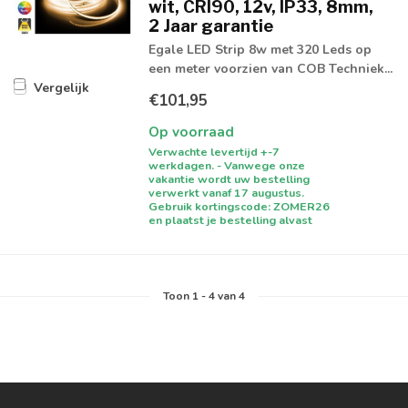
wit, CRI90, 12v, IP33, 8mm,
2 Jaar garantie
Egale LED Strip 8w met 320 Leds op
een meter voorzien van COB Techniek...
Vergelijk
€101,95
Op voorraad
Verwachte levertijd +-7
werkdagen. - Vanwege onze
vakantie wordt uw bestelling
verwerkt vanaf 17 augustus.
Gebruik kortingscode: ZOMER26
en plaatst je bestelling alvast
Toon
1
-
4
van 4