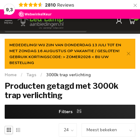
×
2810
Reviews
Gegarandeerde de
laagste prijs
9,3
0
MENU
€
Incl. 21% btw
MEDEDELING! WIJ ZIJN VAN DONDERDAG 13 JULI TOT EN
MET ZONDAG 16 AUGUSTUS OP VAKANTIE / GESLOTEN!
GEBRUIK KORTINGSCODE: > ZOMER2026 < BIJ UW
BESTELLING
Home
/
Tags
/
3000k trap verlichting
Producten getagd met 3000k
trap verlichting
Filters