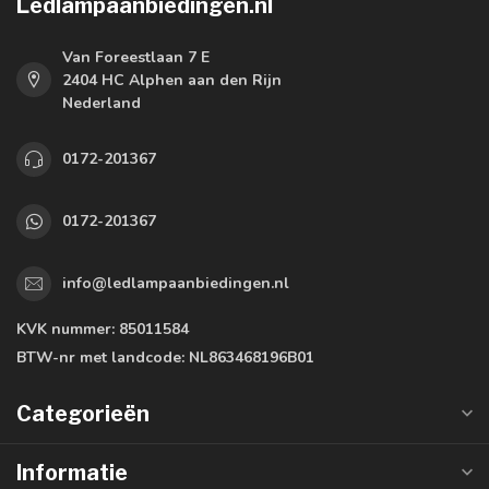
Ledlampaanbiedingen.nl
Van Foreestlaan 7 E
2404 HC Alphen aan den Rijn
Nederland
0172-201367
0172-201367
info@ledlampaanbiedingen.nl
KVK nummer:
85011584
BTW-nr met landcode:
NL863468196B01
Categorieën
Informatie